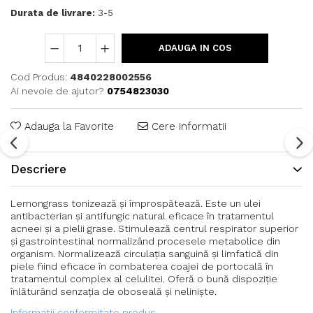
Durata de livrare:
3-5
ADAUGA IN COS
Cod Produs:
4840228002556
Ai nevoie de ajutor?
0754823030
Adauga la Favorite
Cere informatii
Descriere
Lemongrass tonizează şi împrospătează. Este un ulei
antibacterian şi antifungic natural eficace în tratamentul
acneei şi a pielii grase. Stimulează centrul respirator superior
şi gastrointestinal normalizând procesele metabolice din
organism. Normalizează circulația sanguină şi limfatică din
piele fiind eficace în combaterea coajei de portocală în
tratamentul complex al celulitei. Oferă o bună dispoziție
înlăturând senzația de oboseală şi neliniște.
Informatii conformitate produs