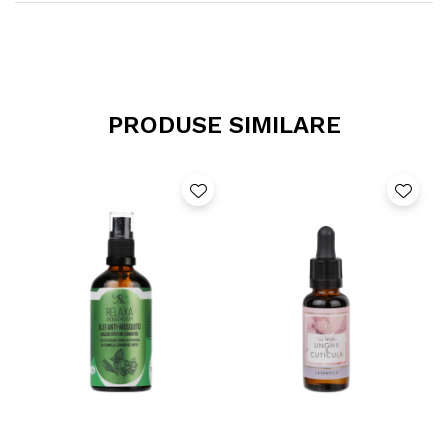
Uleiul de migdale este recomandat atunci când alte
tratamente împotriva căderii părului nu au funcţionat.
Masează scalpul cu ulei de migdale, de două ori pe
săptămână, seara înainte de culcare. A doua zi spală părul cu
şampon şi balsam. Uleiul de migdale îţi va face părul să
crească mai repede şi mai sănătos deoarece acest ulei este
o sursă importantă de vitamina E, benefică pentru părul tău.
PRODUSE SIMILARE
Tratament pentru maini
Pielea mâinilor se usucă cel mai repede. De aceea ai nevoie
de hidratare intensă. O linguriţă de ulei de migdale se
amestecă cu o două linguriţe cu unt. Dupa ce ai amestecat
bine, aplică pe mâini, înainte de culcare. Acoperă mâinile cu
mănuşi din bumbac. Dimineaţă vei avea pielea hidratată şi
hrănită.
Masaj corporal
Uleiul de migdale este folosit şi în aromaterapie. Încercaţi un
masaj cu ulei de migdale, imediat după ce aţi făcut duş. De
asemenea, dacă aveţi călcâiele crăpate, masaţi cu puţin ulei
de migdale, imediat după ce le-aţi spălat.