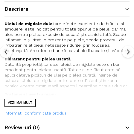
Descriere
Uleiul de migdale dulci
are efecte excelente de hrănire şi
emoliere, este indicat pentru toate tipurile de piele, dar mai
ales pentru pielea excesiv de uscată şi deshidratată. Scade
inflamaţiile şi iritaţiile prezente pe piele, scade procesul de
îmbătrânire al pielii, netezeşte ridurile, prin folosirea
îndelungată. Are efecte bune în cazul pielii uscate şi crăpate.
Hidratant pentru pielea uscată
Datorită proprietăţilor sale, uleiul de migdale este un bun
emolient pentru pielea uscată. Tot ce ai de făcut este să
aplici câteva picături de ulei pe pielea curată, înainte de
culcare. Uleiul de migdale este foarte eficient şi în zona
ochilor. Acesta diminuează aspectul cearcănelor şi a ridurilor.
Tratament pentru maini
Pilea mâinilor se usucă cel mai repede. De aceea ai nevoie de
VEZI MAI MULT
hidratare intensă. O linguriţă de ulei de migdale se amestecă
cu o două linguriţe cu unt. Dupa ce ai amestecat bine, aplică
Informatii conformitate produs
pe mâini, înainte de culcare. Acoperă mâinile cu mănuşi din
bumbac. Dimineaţă vei avea pielea hidratată şi hrănită.
Review-uri
(0)
Împotriva căderii părului