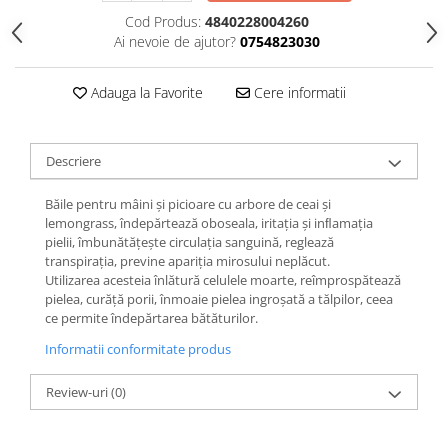
Cod Produs:
4840228004260
Ai nevoie de ajutor?
0754823030
Adauga la Favorite
Cere informatii
Descriere
Băile pentru mâini şi picioare cu arbore de ceai şi
lemongrass, îndepărtează oboseala, iritația şi inﬂamația
pielii, îmbunătăţeşte circulaţia sanguină, reglează
transpiraţia, previne apariţia mirosului neplăcut.
Utilizarea acesteia înlătură celulele moarte, reîmprospătează
pielea, curăţă porii, înmoaie pielea ingroșată a tălpilor, ceea
ce permite îndepărtarea bătăturilor.
Informatii conformitate produs
Review-uri
(0)