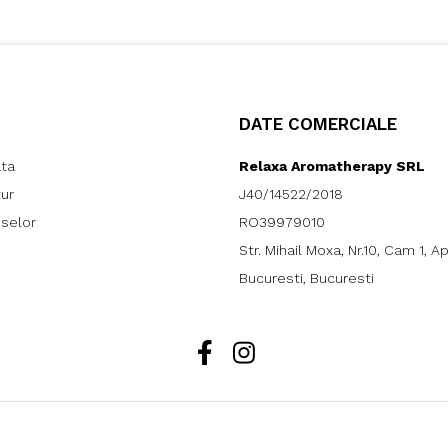
DATE COMERCIALE
ata
Relaxa Aromatherapy SRL
tur
J40/14522/2018
uselor
RO39979010
Str. Mihail Moxa, Nr.10, Cam 1, A
Bucuresti, Bucuresti