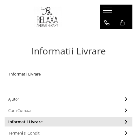
Creme
Uleiuri cosmetice
Creme
Ulei pentru Unghii și cuticulă
Scrub
Uleuri pentru corp si massaj
Informatii Livrare
Informatii Livrare
Ajutor
Cum Cumpar
Informatii Livrare
Termeni si Conditii